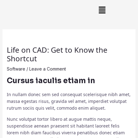
Skip
Post
Main
to
navigation
Menu
content
Life on CAD: Get to Know the
Shortcut
Software
/
Leave a Comment
Cursus iaculis etiam in
In nullam donec sem sed consequat scelerisque nibh amet,
massa egestas risus, gravida vel amet, imperdiet volutpat
rutrum sociis quis velit, commodo enim aliquet.
Nunc volutpat tortor libero at augue mattis neque,
suspendisse aenean praesent sit habitant laoreet felis
lorem nibh diam faucibus viverra penatibus donec etiam